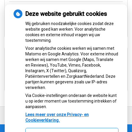
Van Lenneplaan 3
9721 PC Groningen
Deze website gebruikt cookies
Wij gebruiken noodzakelijke cookies zodat deze
Tel:
050-3139404
website goed kan werken. Voor analytische
cookies en externe inhoud vragen wij uw
toestemming.
Voor analytische cookies werken wij samen met
Aangesloten bij:
Matomo en Google Analytics. Voor externe inhoud
werken wij samen met Google (Maps, Translate
en Reviews), YouTube, Vimeo, Facebook,
Instagram, X (Twitter), Qualizorg,
Patiëntenvertellen en ZorgkaartNederland. Deze
partijen kunnen gegevens zoals uw IP-adres
verwerken.
Via Cookie-instellingen onderaan de website kunt
u op ieder moment uw toestemming intrekken of
aanpassen.
Ga
terug
Lees meer over onze Privacy- en
naar
Cookieverklaring.
de
bovenkant