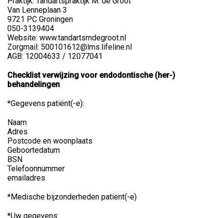
Praktijk: Tandartspraktijk M. de Groot
Van Lenneplaan 3
9721 PC Groningen
050-3139404
Website: www.tandartsmdegroot.nl
Zorgmail: 500101612@lms.lifeline.nl
AGB: 12004633 / 12077041
Checklist verwijzing voor endodontische (her-)
behandelingen
*Gegevens patiënt(-e):
Naam
Adres
Postcode en woonplaats
Geboortedatum
BSN
Telefoonnummer
emailadres
*Medische bijzonderheden patiënt(-e)
*Uw gegevens: