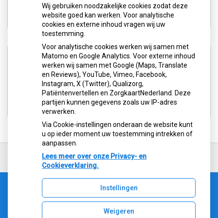
Wij gebruiken noodzakelijke cookies zodat deze
Tel:
050-3139404
website goed kan werken. Voor analytische
cookies en externe inhoud vragen wij uw
toestemming.
Voor analytische cookies werken wij samen met
Aangesloten bij:
Matomo en Google Analytics. Voor externe inhoud
werken wij samen met Google (Maps, Translate
en Reviews), YouTube, Vimeo, Facebook,
Instagram, X (Twitter), Qualizorg,
Patiëntenvertellen en ZorgkaartNederland. Deze
partijen kunnen gegevens zoals uw IP-adres
verwerken.
Via Cookie-instellingen onderaan de website kunt
u op ieder moment uw toestemming intrekken of
aanpassen.
Ga
terug
Lees meer over onze Privacy- en
naar
Cookieverklaring.
de
bovenkant
Instellingen
van
Uw Zorg Online
|
Beheer
de
website
Weigeren