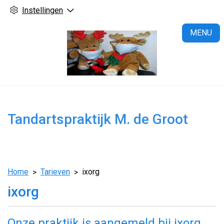
Instellingen
H
MENU
Tandartspraktijk M. de Groot
Home
Tarieven
ixorg
ixorg
Onze praktijk is aangemeld bij ixorg