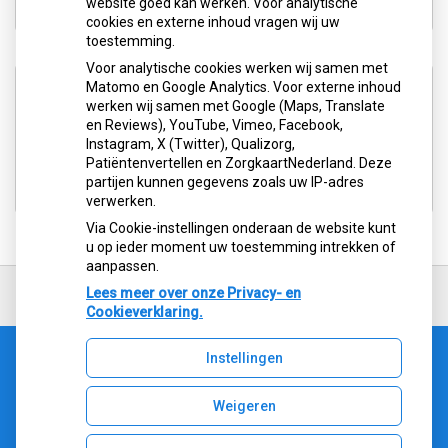
website goed kan werken. Voor analytische
cookies en externe inhoud vragen wij uw
toestemming.
Voor analytische cookies werken wij samen met
Aangesloten bij:
Matomo en Google Analytics. Voor externe inhoud
werken wij samen met Google (Maps, Translate
en Reviews), YouTube, Vimeo, Facebook,
Instagram, X (Twitter), Qualizorg,
Patiëntenvertellen en ZorgkaartNederland. Deze
partijen kunnen gegevens zoals uw IP-adres
verwerken.
Via Cookie-instellingen onderaan de website kunt
u op ieder moment uw toestemming intrekken of
aanpassen.
Ga
terug
Lees meer over onze Privacy- en
naar
Cookieverklaring.
de
bovenkant
Instellingen
van
Uw Zorg Online
|
Beheer
de
website
Weigeren