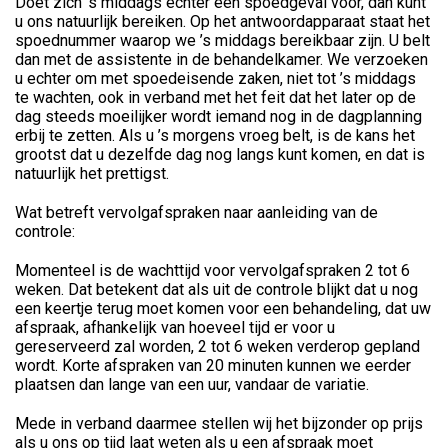
Doet zich ’s middags echter een spoedgeval voor, dan kunt
u ons natuurlijk bereiken. Op het antwoordapparaat staat het
spoednummer waarop we ’s middags bereikbaar zijn. U belt
dan met de assistente in de behandelkamer. We verzoeken
u echter om met spoedeisende zaken, niet tot ’s middags
te wachten, ook in verband met het feit dat het later op de
dag steeds moeilijker wordt iemand nog in de dagplanning
erbij te zetten. Als u ’s morgens vroeg belt, is de kans het
grootst dat u dezelfde dag nog langs kunt komen, en dat is
natuurlijk het prettigst.
Wat betreft vervolgafspraken naar aanleiding van de
controle:
Momenteel is de wachttijd voor vervolgafspraken 2 tot 6
weken. Dat betekent dat als uit de controle blijkt dat u nog
een keertje terug moet komen voor een behandeling, dat uw
afspraak, afhankelijk van hoeveel tijd er voor u
gereserveerd zal worden, 2 tot 6 weken verderop gepland
wordt. Korte afspraken van 20 minuten kunnen we eerder
plaatsen dan lange van een uur, vandaar de variatie.
Mede in verband daarmee stellen wij het bijzonder op prijs
als u ons op tijd laat weten als u een afspraak moet