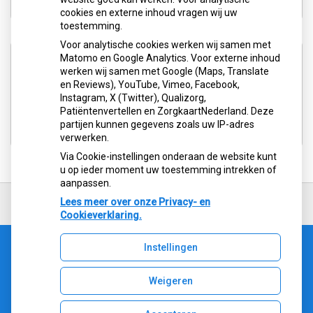
cookies en externe inhoud vragen wij uw
toestemming.
Voor analytische cookies werken wij samen met
Aangesloten bij:
Matomo en Google Analytics. Voor externe inhoud
werken wij samen met Google (Maps, Translate
en Reviews), YouTube, Vimeo, Facebook,
Instagram, X (Twitter), Qualizorg,
Patiëntenvertellen en ZorgkaartNederland. Deze
partijen kunnen gegevens zoals uw IP-adres
verwerken.
Via Cookie-instellingen onderaan de website kunt
u op ieder moment uw toestemming intrekken of
aanpassen.
Ga
terug
Lees meer over onze Privacy- en
naar
Cookieverklaring.
de
bovenkant
Instellingen
van
Uw Zorg Online
|
Beheer
de
website
Weigeren